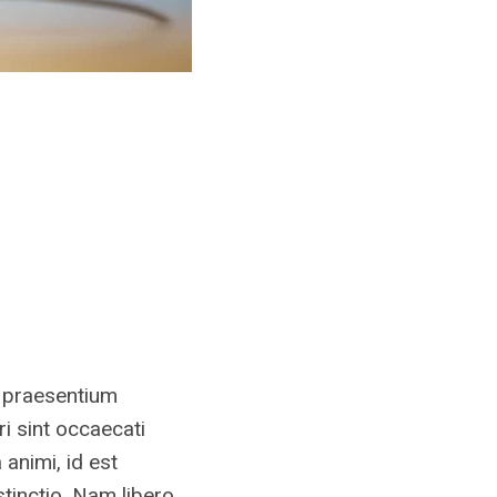
s praesentium
i sint occaecati
 animi, id est
tinctio. Nam libero