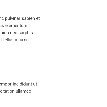
nc pulvinar sapien et
llus elementum
pien nec sagittis
 tellus at urna
empor incididunt ut
citation ullamco