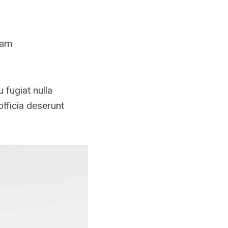
ram
u fugiat nulla
officia deserunt