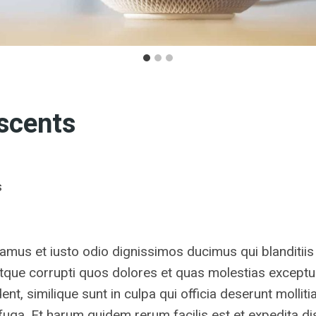
 scents
s
amus et iusto odio dignissimos ducimus qui blanditii
atque corrupti quos dolores et quas molestias exceptur
nt, similique sunt in culpa qui officia deserunt mollitia
uga. Et harum quidem rerum facilis est et expedita dis