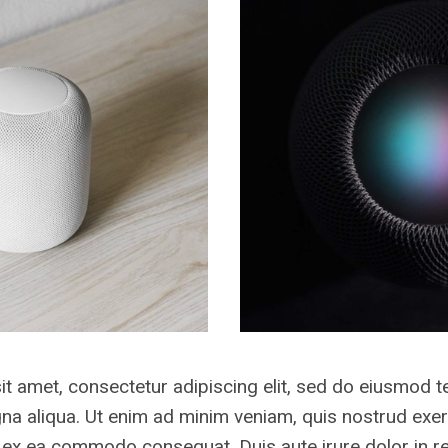
t amet, consectetur adipiscing elit, sed do eiusmod t
na aliqua. Ut enim ad minim veniam, quis nostrud exer
ip ex ea commodo consequat. Duis aute irure dolor in r