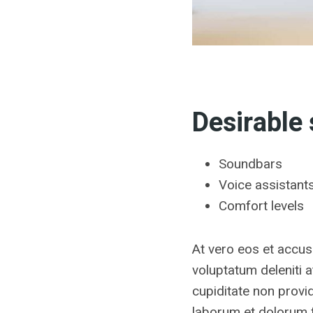
Desirable
Soundbars
Voice assistant
Comfort levels
At vero eos et accus
voluptatum deleniti 
cupiditate non provide
laborum et dolorum f