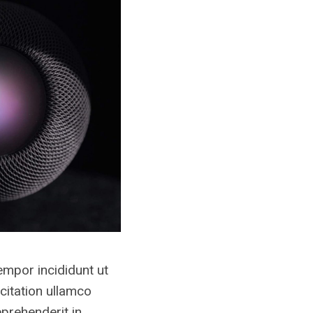
empor incididunt ut
citation ullamco
eprehenderit in