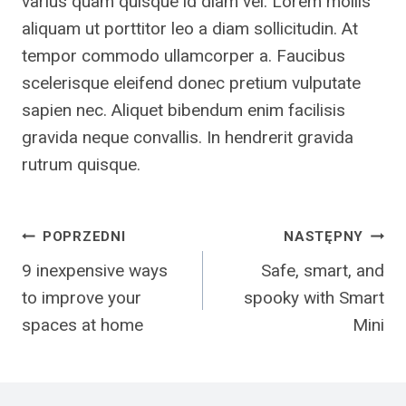
varius quam quisque id diam vel. Lorem mollis
aliquam ut porttitor leo a diam sollicitudin. At
tempor commodo ullamcorper a. Faucibus
scelerisque eleifend donec pretium vulputate
sapien nec. Aliquet bibendum enim facilisis
gravida neque convallis. In hendrerit gravida
rutrum quisque.
Nawigacja
POPRZEDNI
NASTĘPNY
9 inexpensive ways
Safe, smart, and
wpisu
to improve your
spooky with Smart
spaces at home
Mini